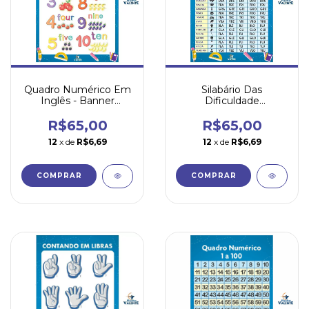
Quadro Numérico Em
Silabário Das
Inglês - Banner
Dificuldade
Pedagógico
Ortográficas - Banner
Pedagógico
R$65,00
R$65,00
12
x de
R$6,69
12
x de
R$6,69