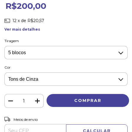
R$200,00
12
x de
R$20,57
Ver mais detalhes
Tiragem
Cor
ALTERAR CEP
Entregas para o CEP:
Meios de envio
CALCULAR