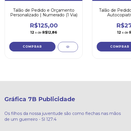
Talão de Pedido e Orçamento
Talão de Pedid
Personalizado | Numerado (1 Via)
Autocopiativ
Nume
R$125,00
R$27
12
x de
R$12,86
12
x de
COMPRAR
COMPRAR
Gráfica 7B Publicidade
Os filhos da nossa juventude são como flechas nas mãos
de um guerreiro - Sl 127:4