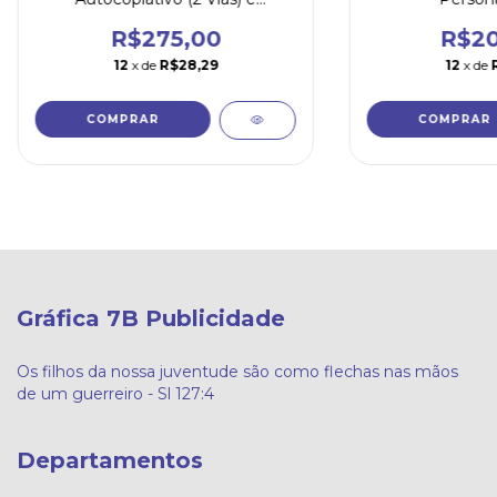
Numerado
R$275,00
R$20
12
x de
R$28,29
12
x de
COMPRAR
COMPRAR
Gráfica 7B Publicidade
Os filhos da nossa juventude são como flechas nas mãos
de um guerreiro - Sl 127:4
Departamentos