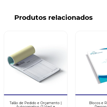
Produtos relacionados
Talão de Pedido e Orçamento |
Blocos e R
Autocopiativo (2 Vias) e
Persona