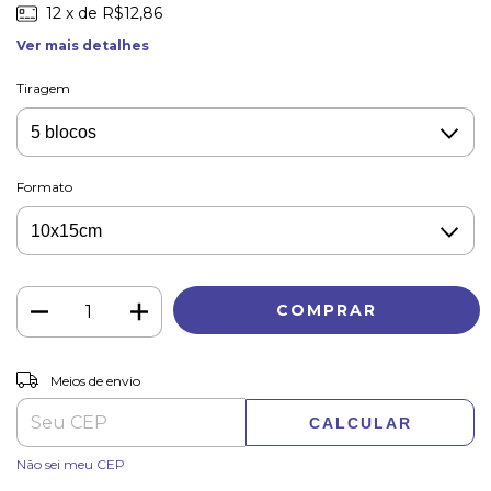
12
x de
R$12,86
Ver mais detalhes
Tiragem
Formato
ALTERAR CEP
Entregas para o CEP:
Meios de envio
CALCULAR
Não sei meu CEP